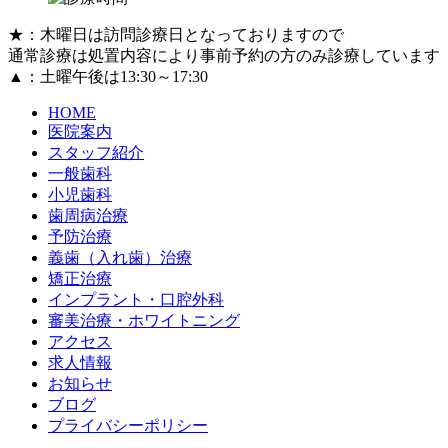
★：
木曜日は訪問診療日となっておりますので
通常診療は処置内容により事前予約の方のみ診療しています
▲：土曜午後は13:30～17:30
HOME
医院案内
スタッフ紹介
一般歯科
小児歯科
歯周病治療
予防治療
義歯（入れ歯）治療
矯正治療
インプラント・口腔外科
審美治療・ホワイトニング
アクセス
求人情報
お知らせ
ブログ
プライバシーポリシー